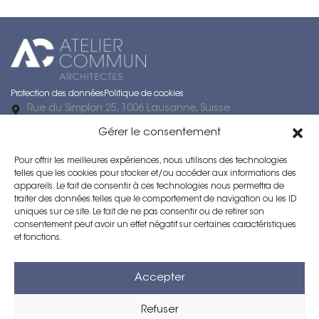
Protection des données
Politique de cookies
Rue du Simplon 25, 1006 Lausanne, Suisse
Rue du Neubourg 1, 2000 Neuchâtel
Gérer le consentement
021 616 98 42
ac@ateliercommun.ch
Pour offrir les meilleures expériences, nous utilisons des technologies
Horaires d’ouverture : Lun–Ven : 08h00 – 17h00
telles que les cookies pour stocker et/ou accéder aux informations des
Numéro IDE / Numéro d’entreprise : CHE-107.943.736
appareils. Le fait de consentir à ces technologies nous permettra de
IDE Succursale Neuchâtel : CHE-190.671.864
traiter des données telles que le comportement de navigation ou les ID
uniques sur ce site. Le fait de ne pas consentir ou de retirer son
Voir l’itinéraire vers Atelier Commun (Lausanne)
consentement peut avoir un effet négatif sur certaines caractéristiques
et fonctions.
Architecte Lausanne
Architecte Neuchâtel
Accepter
Direction des travaux Lausanne
Expertise immobilière Vaud
Refuser