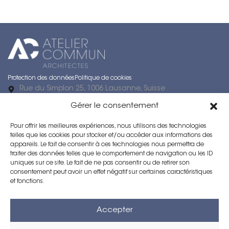
Protection des données
Politique de cookies
Rue du Simplon 25, 1006 Lausanne, Suisse
Rue du Neubourg 1, 2000 Neuchâtel
Gérer le consentement
021 616 98 42
ac@ateliercommun.ch
Pour offrir les meilleures expériences, nous utilisons des technologies
Horaires d’ouverture : Lun–Ven : 08h00 – 17h00
telles que les cookies pour stocker et/ou accéder aux informations des
Numéro IDE / Numéro d’entreprise : CHE-107.943.736
appareils. Le fait de consentir à ces technologies nous permettra de
IDE Succursale Neuchâtel : CHE-190.671.864
traiter des données telles que le comportement de navigation ou les ID
uniques sur ce site. Le fait de ne pas consentir ou de retirer son
Voir l’itinéraire vers Atelier Commun (Lausanne)
consentement peut avoir un effet négatif sur certaines caractéristiques
et fonctions.
Architecte Lausanne
Architecte Neuchâtel
Accepter
Direction des travaux Lausanne
Expertise immobilière Vaud