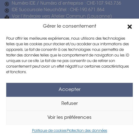
Numéro IDE / Numéro d’entreprise : CHE-107.943.736
IDE Succursale Neuchâtel : CHE-190.671.864
Voir l’itinéraire vers Atelier Commun (Lausanne)
Gérer le consentement
Architecte Lausanne
Architecte Neuchâtel
Pour offrir les meilleures expériences, nous utilisons des technologies
telles que les cookies pour stocker et/ou accéder aux informations des
Direction des travaux Lausanne
appareils. Le fait de consentir à ces technologies nous permettra de
Expertise immobilière Vaud
traiter des données telles que le comportement de navigation ou les ID
uniques sur ce site. Le fait de ne pas consentir ou de retirer son
Architecte Minergie
consentement peut avoir un effet négatif sur certaines caractéristiques
et fonctions.
créé par:
flash design
© 2026 atelier commun. tous droits réservés.
Accepter
Refuser
Voir les préférences
Politique de cookies
Protection des données