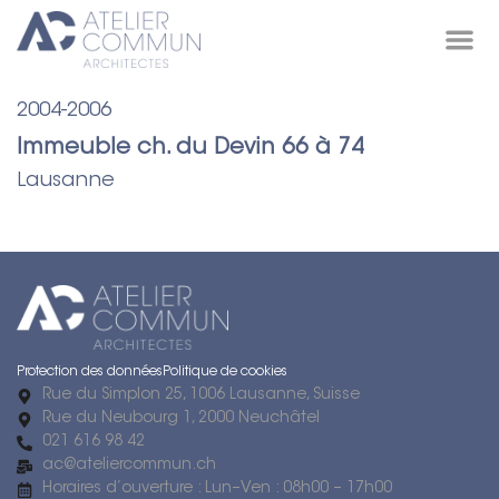
Projets /
2004-2006
Immeuble ch. du Devin 66 à 74
Lausanne
Protection des données
Politique de cookies
Rue du Simplon 25, 1006 Lausanne, Suisse
Rue du Neubourg 1, 2000 Neuchâtel
021 616 98 42
ac@ateliercommun.ch
Horaires d’ouverture : Lun–Ven : 08h00 – 17h00