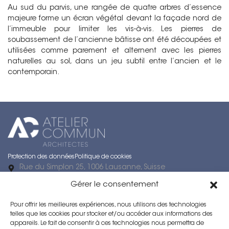
Au sud du parvis, une rangée de quatre arbres d’essence
majeure forme un écran végétal devant la façade nord de
l’immeuble pour limiter les vis-à-vis. Les pierres de
soubassement de l’ancienne bâtisse ont été découpées et
utilisées comme parement et alternent avec les pierres
naturelles au sol, dans un jeu subtil entre l’ancien et le
contemporain.
Protection des données
Politique de cookies
Rue du Simplon 25, 1006 Lausanne, Suisse
Rue du Neubourg 1, 2000 Neuchâtel
Gérer le consentement
021 616 98 42
ac@ateliercommun.ch
Pour offrir les meilleures expériences, nous utilisons des technologies
Horaires d’ouverture : Lun–Ven : 08h00 – 17h00
telles que les cookies pour stocker et/ou accéder aux informations des
Numéro IDE / Numéro d’entreprise : CHE-107.943.736
appareils. Le fait de consentir à ces technologies nous permettra de