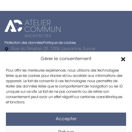
Protection des données
Politique de cookies
Rue du Simplon 25, 1006 Lausanne, Suisse
Rue du Neubourg 1, 2000 Neuchâtel
Gérer le consentement
021 616 98 42
ac@ateliercommun.ch
Pour offrir les meilleures expériences, nous utilisons des technologies
Horaires d’ouverture : Lun–Ven : 08h00 – 17h00
telles que les cookies pour stocker et/ou accéder aux informations des
Numéro IDE / Numéro d’entreprise : CHE-107.943.736
appareils. Le fait de consentir à ces technologies nous permettra de
IDE Succursale Neuchâtel : CHE-190.671.864
traiter des données telles que le comportement de navigation ou les ID
uniques sur ce site. Le fait de ne pas consentir ou de retirer son
Voir l’itinéraire vers Atelier Commun (Lausanne)
consentement peut avoir un effet négatif sur certaines caractéristiques
Architecte Lausanne
et fonctions.
Architecte Neuchâtel
Accepter
Direction des travaux Lausanne
Expertise immobilière Vaud